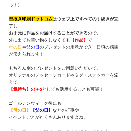
っ！）
型抜き印刷ドットコム
は
ウェブ上ですべての手続きが完
了
し
お手元に作品をお届けすることができる
ので、
外に出てお買い物をしなくても
【作品】
で
母の日
や
父の日
のプレゼントの用意ができ、日頃の感謝
が伝えられます！
もちろん別のプレゼントをご用意いただいて、
オリジナルのメッセージカードやタグ・ステッカーを添
えて
【気持ち】の＋α
としても活用することも可能！
ゴールデンウィーク後にも
【母の日】
【父の日】
などの行事や
イベントごとがたくさんありますよね。