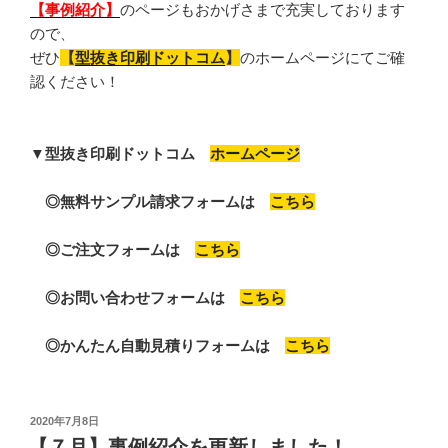
【事例紹介】
のページもおかげさまで充実しております
ので
、
ぜひ
【
型抜き印刷ドットコム
】
のホームページにてご確
認ください！
▼型抜き印刷ドットコム
ホームページ
◎無料サンプル請求フォームは
こちら
◎ご注文フォームは
こちら
◎お問い合わせフォームは
こちら
◎かんたん自動見積りフォームは
こちら
投
2020年7月8日
稿
【７月】事例紹介を更新しました！