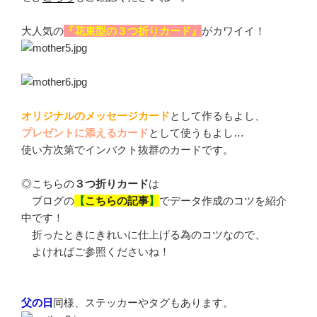
大人気の
『花束型の３つ折りカード』
がカワイイ！
オリジナルのメッセージカード
として作るもよし、
プレゼントに添えるカード
として使うもよし…
使い方次第でインパクト抜群のカードです。
◎こちらの
３つ折りカード
は
ブログの
【
こちらの記事
】
でデータ作成のコツを紹介
中です！
折ったときにきれいに仕上げる為のコツなので、
よければご参照くださいね！
父の日
同様、ステッカーやタグもあります。