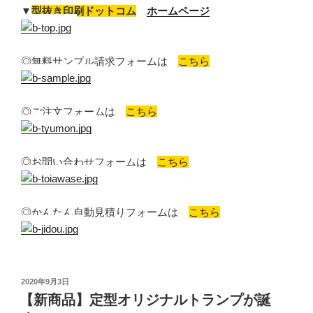
▼
型抜き印刷ドットコム
ホームページ
◎無料サンプル請求フォームは
こちら
◎ご注文フォームは
こちら
◎お問い合わせフォームは
こちら
◎かんたん自動見積りフォームは
こちら
投
2020年9月3日
稿
【新商品】定型オリジナルトランプが誕
日: