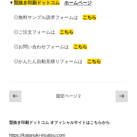
▼
型抜き印刷ドットコム
ホームページ
◎無料サンプル請求フォームは
こちら
◎ご注文フォームは
こちら
◎お問い合わせフォームは
こちら
◎かんたん自動見積りフォームは
こちら
投
前
次
固定ページ
2
の
の
稿
ペ
ペ
の
ー
ー
ペ
型抜き印刷ドットコム オフィシャルサイトはこちらから
ジ
ジ
ー
https://katanuki-insatsu.com