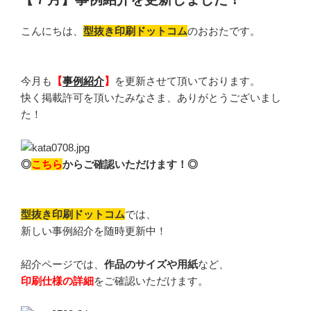
日:
こんにちは、
型抜き印刷ドットコム
のおおたです。
今月も
【
事例紹介
】
を更新させて頂いております。
快く掲載許可を頂いたみなさま、ありがとうございまし
た！
◎
こちら
からご確認いただけます！◎
型抜き印刷ドットコム
では、
新しい事例紹介を随時更新中！
紹介ページでは、
作品のサイズや用紙
など、
印刷仕様の詳細
をご確認いただけます。