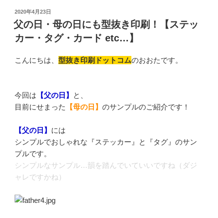
投
2020年4月23日
稿
父の日・母の日にも型抜き印刷！【ステッ
日:
カー・タグ・カード etc…】
こんにちは、
型抜き印刷ドットコム
のおおたです。
今回は
【父の日】
と、
目前にせまった
【母の日】
のサンプルのご紹介です！
【父の日】
には
シンプルでおしゃれな『ステッカー』と『タグ』のサン
プルです。
シンプルなサンプル…韻を踏んでいていいですね（ダジ
ャレですかね）