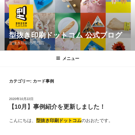
コ
ン
テ
ン
ツ
型抜き印刷ドットコム 公式ブログ
へ
型抜き印刷の専門店
ス
キ
メニュー
ッ
プ
カテゴリー:
カード事例
投
2020年10月22日
稿
【10月】事例紹介を更新しました！
日:
こんにちは、
型抜き印刷ドットコム
のおおたです。