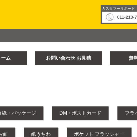
カスタマーサポート
011-213-
ォーム
お問い合わせ
お見積
無
台紙・パッケージ
DM・ポストカード
フラ
お面
紙うちわ
ポケット フラッシャー