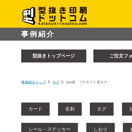
事例紹介
型抜き
トップページ
ご注文
フ
事例紹介トップ
タグ
ielu様 プチギフト用タグ
カード
名刺
タグ
シール・ステッカー
しおり