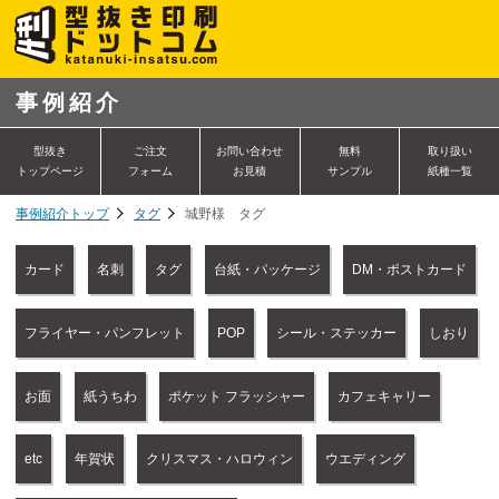
事例紹介
型抜き
ご注文
お問い合わせ
無料
取り扱い
トップページ
フォーム
お見積
サンプル
紙種一覧
事例紹介トップ
タグ
城野様 タグ
カード
名刺
タグ
台紙・パッケージ
DM・ポストカード
フライヤー・パンフレット
POP
シール・ステッカー
しおり
お面
紙うちわ
ポケット フラッシャー
カフェキャリー
etc
年賀状
クリスマス・ハロウィン
ウエディング