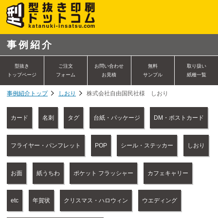
事例紹介
型抜き
ご注文
お問い合わせ
無料
取り扱い
トップページ
フォーム
お見積
サンプル
紙種一覧
事例紹介トップ
しおり
株式会社自由国民社様 しおり
カード
名刺
タグ
台紙・パッケージ
DM・ポストカード
フライヤー・パンフレット
POP
シール・ステッカー
しおり
お面
紙うちわ
ポケット フラッシャー
カフェキャリー
etc
年賀状
クリスマス・ハロウィン
ウエディング