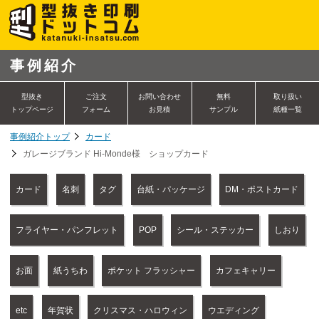
事例紹介
型抜き
ご注文
お問い合わせ
無料
取り扱い
トップページ
フォーム
お見積
サンプル
紙種一覧
事例紹介トップ
カード
ガレージブランド Hi-Monde様 ショップカード
カード
名刺
タグ
台紙・パッケージ
DM・ポストカード
フライヤー・パンフレット
POP
シール・ステッカー
しおり
お面
紙うちわ
ポケット フラッシャー
カフェキャリー
etc
年賀状
クリスマス・ハロウィン
ウエディング