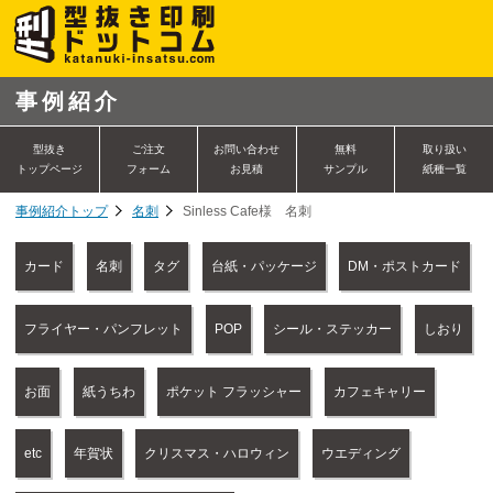
事例紹介
型抜き
ご注文
お問い合わせ
無料
取り扱い
トップページ
フォーム
お見積
サンプル
紙種一覧
事例紹介トップ
名刺
Sinless Cafe様 名刺
カード
名刺
タグ
台紙・パッケージ
DM・ポストカード
フライヤー・パンフレット
POP
シール・ステッカー
しおり
お面
紙うちわ
ポケット フラッシャー
カフェキャリー
etc
年賀状
クリスマス・ハロウィン
ウエディング