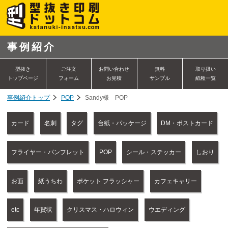
事例紹介
型抜き
ご注文
お問い合わせ
無料
取り扱い
トップページ
フォーム
お見積
サンプル
紙種一覧
事例紹介トップ
POP
Sandy様 POP
カード
名刺
タグ
台紙・パッケージ
DM・ポストカード
フライヤー・パンフレット
POP
シール・ステッカー
しおり
お面
紙うちわ
ポケット フラッシャー
カフェキャリー
etc
年賀状
クリスマス・ハロウィン
ウエディング