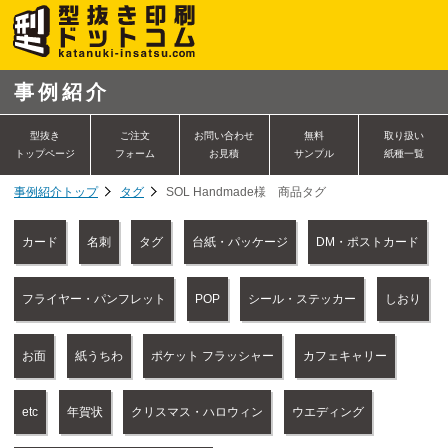
事例紹介
型抜き
ご注文
お問い合わせ
無料
取り扱い
トップページ
フォーム
お見積
サンプル
紙種一覧
事例紹介トップ
タグ
SOL Handmade様 商品タグ
カード
名刺
タグ
台紙・パッケージ
DM・ポストカード
フライヤー・パンフレット
POP
シール・ステッカー
しおり
お面
紙うちわ
ポケット フラッシャー
カフェキャリー
etc
年賀状
クリスマス・ハロウィン
ウエディング