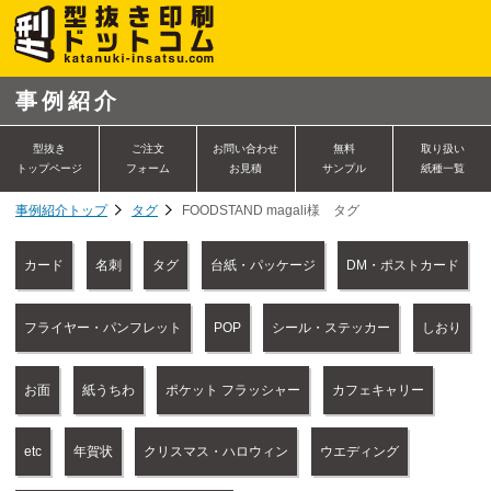
事例紹介
型抜き
ご注文
お問い合わせ
無料
取り扱い
トップページ
フォーム
お見積
サンプル
紙種一覧
事例紹介トップ
タグ
FOODSTAND magali様 タグ
カード
名刺
タグ
台紙・パッケージ
DM・ポストカード
フライヤー・パンフレット
POP
シール・ステッカー
しおり
お面
紙うちわ
ポケット フラッシャー
カフェキャリー
etc
年賀状
クリスマス・ハロウィン
ウエディング