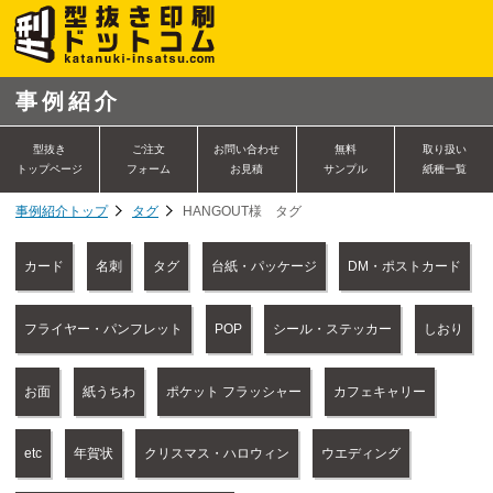
事例紹介
型抜き
ご注文
お問い合わせ
無料
取り扱い
トップページ
フォーム
お見積
サンプル
紙種一覧
事例紹介トップ
タグ
HANGOUT様 タグ
カード
名刺
タグ
台紙・パッケージ
DM・ポストカード
フライヤー・パンフレット
POP
シール・ステッカー
しおり
お面
紙うちわ
ポケット フラッシャー
カフェキャリー
etc
年賀状
クリスマス・ハロウィン
ウエディング